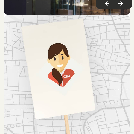
Notre adresse
6, avenue Gustave Gutarel
84130 LE PONTET
Fermé
Voir nos horaires
Appelez-nous !
04 90 31 13 73
Je souhaite prendre contact avec
un(e) conseiller(e)