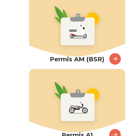
Le CER JACKY
est
certifié :
Permis AM (BSR)
Notre certificat Qualiopi
Permis A1