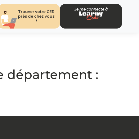
Je me connecte à
Trouver votre CER
près de chez vous
!
e département :