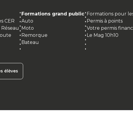
Formations grand public
Formations pour les
des CER
Auto
Permis à points
R Réseau
Moto
Votre permis finan
route
Remorque
Le Mag 10h10
Bateau
s élèves