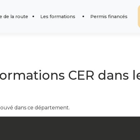
 de la route
Les formations
Permis financés
formations CER dans l
trouvé dans ce département.