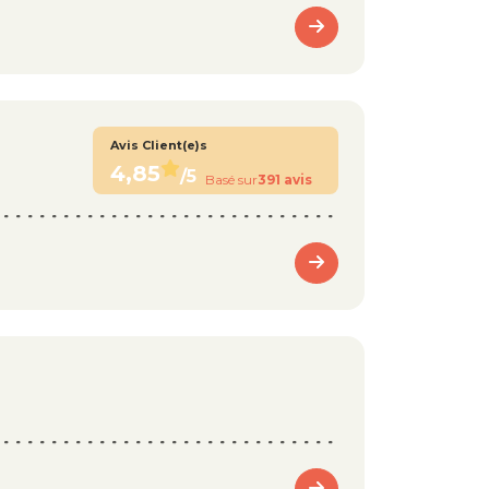
Avis Client(e)s
4,85
/5
Basé sur
391 avis