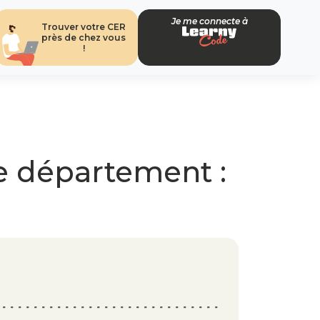
Je me connecte à
Trouver votre CER
près de chez vous
!
e département :