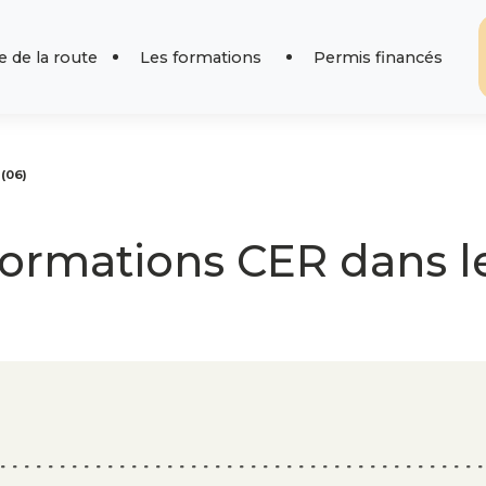
 de la route
Les formations
Permis financés
(06)
formations CER dans l