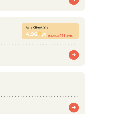
Avis Client(e)s
4,96
/5
Basé sur
179 avis