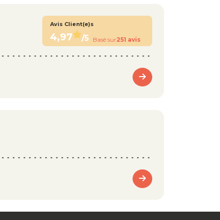
Avis Client(e)s
4,97
/5
Basé sur
251 avis